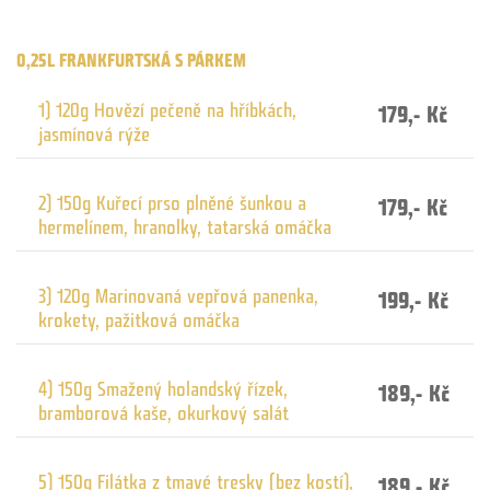
0,25L FRANKFURTSKÁ S PÁRKEM
1) 120g Hovězí pečeně na hříbkách,
179,- Kč
jasmínová rýže
2) 150g Kuřecí prso plněné šunkou a
179,- Kč
hermelínem, hranolky, tatarská omáčka
3) 120g Marinovaná vepřová panenka,
199,- Kč
krokety, pažitková omáčka
4) 150g Smažený holandský řízek,
189,- Kč
bramborová kaše, okurkový salát
5) 150g Filátka z tmavé tresky (bez kostí),
189,- Kč