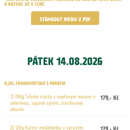
A ROZVOZ JIŽ V CENĚ
STÁHNOUT MENU V PDF
PÁTEK 14.08.2026
0,25L FRANKFURTSKÁ S PÁRKEM
1) 350g Srbské rizoto s vepřovým masem a
179,- Kč
zeleninou, sypané sýrem, sterilovaný
okurek
2) 120g Kuřecí medailonky v sýrovém
179,- Kč