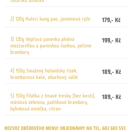
2) 120g Kuřecí kung pao, jasmínová rýže
179,- Kč
3) 120g Vepřová panenka plněná
199,- Kč
mozzarellou a parmskou šunkou, pečené
brambory
4) 150g Smažený holandský řízek,
189,- Kč
bramborová kaše, okurkový salát
5) 150g Filátka z tmavé tresky (bez kostí),
189,- Kč
máslová zelenina, pažitkové brambory,
bylinková omáčka, citron
ROZVOZ OBĚDOVÉHO MENU! OBJEDNÁVKY NA TEL. 602 603 553