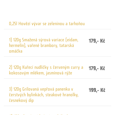
0,25l Hovězí vývar se zeleninou a tarhoňou
1) 120g Smažená sýrová variace (eidam,
179,- Kč
hermelín), vařené brambory, tatarská
omáčka
2) 120g Kuřecí nudličky s červeným curry a
179,- Kč
kokosovým mlékem, jasmínová rýže
3) 120g Grilovaná vepřová panenka v
199,- Kč
čerstvých bylinkách, steakové hranolky,
česnekový dip