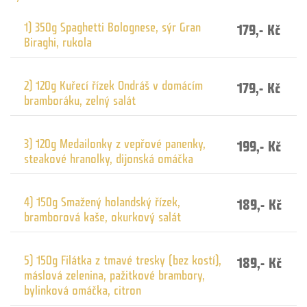
1) 350g Spaghetti Bolognese, sýr Gran
179,- Kč
Biraghi, rukola
2) 120g Kuřecí řízek Ondráš v domácím
179,- Kč
bramboráku, zelný salát
3) 120g Medailonky z vepřové panenky,
199,- Kč
steakové hranolky, dijonská omáčka
4) 150g Smažený holandský řízek,
189,- Kč
bramborová kaše, okurkový salát
5) 150g Filátka z tmavé tresky (bez kostí),
189,- Kč
máslová zelenina, pažitkové brambory,
bylinková omáčka, citron