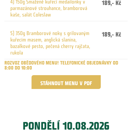
4) 150g Smažené kuřecí medailonky v
189,- Kč
parmazánové strouhance, bramborová
kaše, salát Coleslaw
5) 350g Bramborové noky s grilovaným
189,- Kč
kuřecím masem, anglická slanina,
bazalkové pesto, pečená cherry rajčata,
rukola
ROZVOZ OBĚDOVÉHO MENU! TELEFONICKÉ OBJEDNÁVKY OD
8:00 DO 10:00
STÁHNOUT MENU V PDF
PONDĚLÍ 10.08.2026