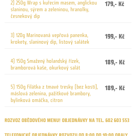
2) 250g Wrap s kuřecím masem, anglickou
179,- Kč
slaninou, sýrem a zeleninou, hranolky,
česnekový dip
3) 120g Marinovaná vepřová panenka,
199,- Kč
krokety, slaninový dip, listový salátek
4) 150g Smažený holandský řízek,
189,- Kč
bramborová kaše, okurkový salát
5) 150g Filátka z tmavé tresky (bez kostí),
189,- Kč
máslová zelenina, pažitkové brambory,
bylinková omáčka, citron
ROZVOZ OBĚDOVÉHO MENU! OBJEDNÁVKY NA TEL. 602 603 553
TELEFONICKÉ OBJEDNÁVKY ROZVOZU OD 8:00 DO 10:00 OBALY