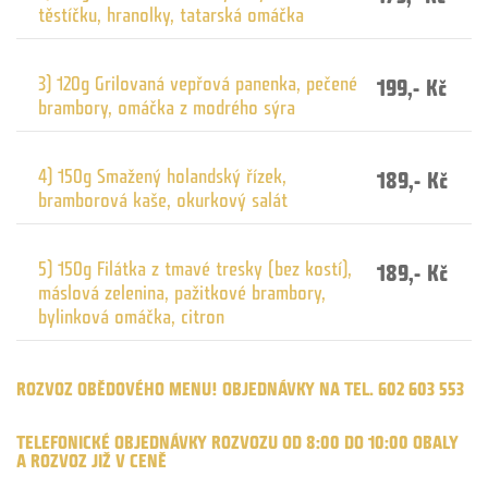
těstíčku, hranolky, tatarská omáčka
3) 120g Grilovaná vepřová panenka, pečené
199,- Kč
brambory, omáčka z modrého sýra
4) 150g Smažený holandský řízek,
189,- Kč
bramborová kaše, okurkový salát
5) 150g Filátka z tmavé tresky (bez kostí),
189,- Kč
máslová zelenina, pažitkové brambory,
bylinková omáčka, citron
ROZVOZ OBĚDOVÉHO MENU! OBJEDNÁVKY NA TEL. 602 603 553
TELEFONICKÉ OBJEDNÁVKY ROZVOZU OD 8:00 DO 10:00 OBALY
A ROZVOZ JIŽ V CENĚ