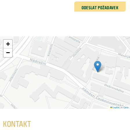
ODESLAT POŽADAVEK
+
−
Leaflet
|
©
Carto
KONTAKT