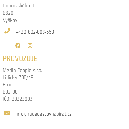
Dobrovského 1
68201
Vyškov
+420 602-603-553
PROVOZUJE
Merlin People s.r.o.
Lidická 700/19
Brno
602 00
IČO: 29223903
info@radegastovnapirat.cz